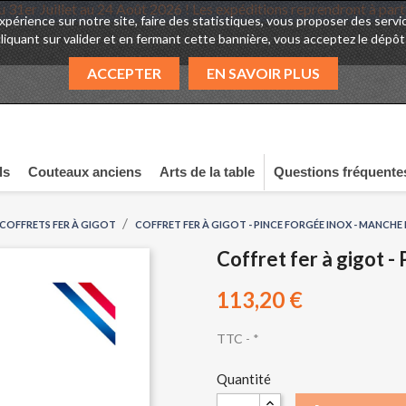
acances du 31er Juillet au 24 Août 2026 ! Les expéditions reprendro
expérience sur notre site, faire des statistiques, vous proposer des se
cliquant sur valider et en fermant cette bannière, vous acceptez le dépôt
ACCEPTER
EN SAVOIR PLUS
ls
Couteaux anciens
Arts de la table
Questions fréquente
COFFRETS FER À GIGOT
COFFRET FER À GIGOT - PINCE FORGÉE INOX - MANCHE
Coffret fer à gigot -
113,20 €
TTC
*
Quantité