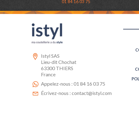
01 84 16 03 75
C
Istyl SAS
Lieu-dit Chochat
63300 THIERS
C
France
POL
Appelez-nous :
01 84 16 03 75
Écrivez-nous :
contact@istyl.com