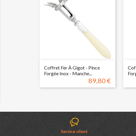

Aperçu rapide
Coffret Fer À Gigot - Pince
Cof
Forgée Inox - Manche...
Forg
89,80 €
Prix
Service client