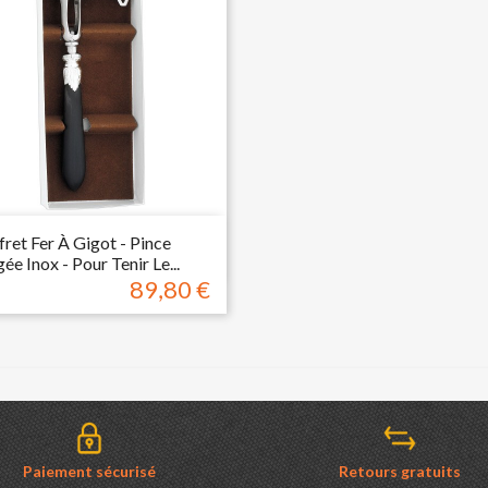

Aperçu rapide
fret Fer À Gigot - Pince
ée Inox - Pour Tenir Le...
89,80 €
Prix
Paiement sécurisé
Retours gratuits