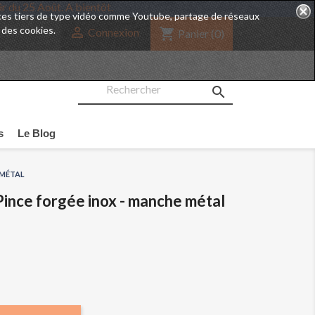
nt à partir du 25 Août. A bientôt.
rvices tiers de type vidéo comme Youtube, partage de réseaux
 des cookies.

shopping_cart
Connexion
Panier
(0)

s
Le Blog
 MÉTAL
 Pince forgée inox - manche métal