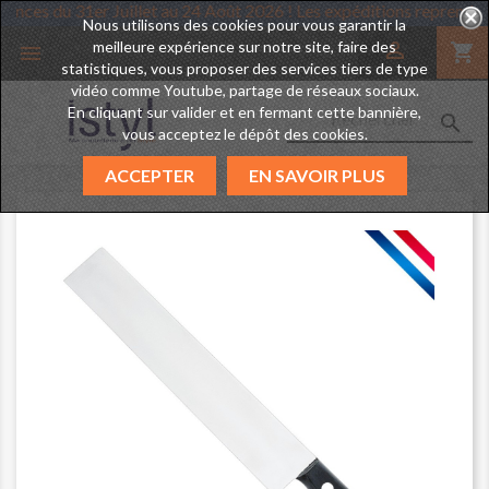
 des vacances du 31er Juillet au 24 Août 2026 ! Les expéditions rep
Nous utilisons des cookies pour vous garantir la
meilleure expérience sur notre site, faire des

shopping_cart

statistiques, vous proposer des services tiers de type
vidéo comme Youtube, partage de réseaux sociaux.
En cliquant sur valider et en fermant cette bannière,

vous acceptez le dépôt des cookies.
ACCEPTER
EN SAVOIR PLUS