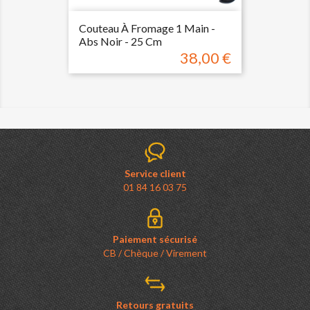
Couteau À Fromage 1 Main -
Abs Noir - 25 Cm
38,00 €
Prix
Service client
01 84 16 03 75
Paiement sécurisé
CB / Chèque / Virement
Retours gratuits