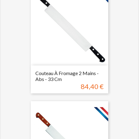
Couteau À Fromage 2 Mains -
Abs - 33 Cm
84,40 €
Prix