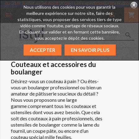
ances du 31er Juillet au 24 Août 2026 ! Les expéditions reprendront
Nous utilisons des cookies pour vous garantir la
meilleure expérience sur notre site, faire des

shopping_cart

statistiques, vous proposer des services tiers de type
vidéo comme Youtube, partage de réseaux sociaux.
En cliquant sur valider et en fermant cette bannière,

vous acceptez le dépôt des cookies.
ACCEPTER
EN SAVOIR PLUS
Couteaux et accessoires du
boulanger
Désirez-vous un couteau à pain ? Ou êtes-
vous un boulanger professionnel ou bien un
amateur de pâtisserie soucieux du détail ?
Nous vous proposons une large
gamme comprenant tous les couteaux et
ustensiles dont vous avez besoin. Que cela
soit des couteaux à pain professionnels, des
ustensiles de boulanger comme la lame du
fournil, un coupe pâte, ou encore d’un
couteau spécial mille feuilles.