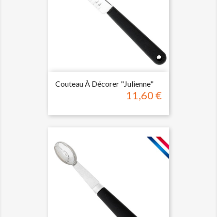
Couteau À Décorer "julienne"
11,60 €
Prix