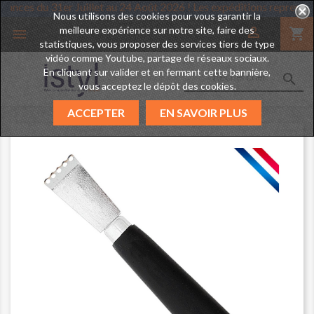
d des vacances du 31er Juillet au 24 Août 2026 ! Les expéditions re
Nous utilisons des cookies pour vous garantir la
meilleure expérience sur notre site, faire des

shopping_cart

statistiques, vous proposer des services tiers de type
vidéo comme Youtube, partage de réseaux sociaux.
En cliquant sur valider et en fermant cette bannière,

vous acceptez le dépôt des cookies.
ACCEPTER
EN SAVOIR PLUS