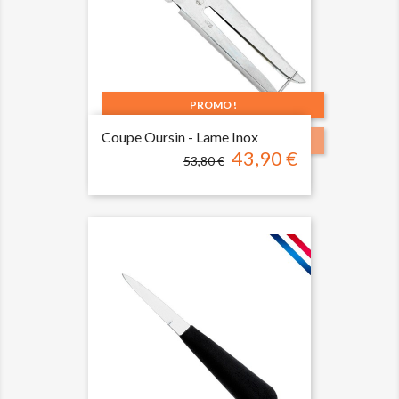
PROMO !
Coupe Oursin - Lame Inox
-9,90 €
43,90 €
Prix
Prix
53,80 €
de
base