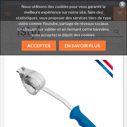
tyl prend des vacances du 31er Juillet au 24 Août 2026 ! Les expédi
Nous utilisons des cookies pour vous garantir la
meilleure expérience sur notre site, faire des

shopping_cart

statistiques, vous proposer des services tiers de type
vidéo comme Youtube, partage de réseaux sociaux.
En cliquant sur valider et en fermant cette bannière,

vous acceptez le dépôt des cookies.
ACCEPTER
EN SAVOIR PLUS