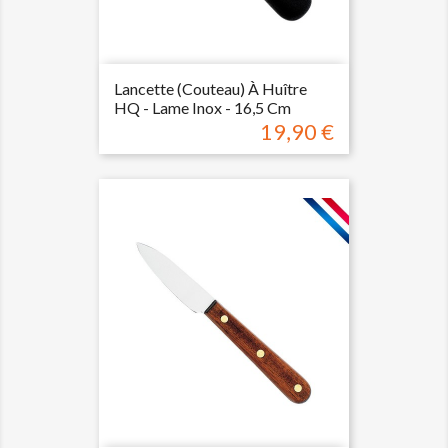
Lancette (couteau) À Huître
HQ - Lame Inox - 16,5 Cm
19,90 €
Prix