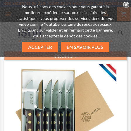
Istyl prend des vacances du 31er Juillet au 24 Août 2026 ! Les ex
Nous utilisons des cookies pour vous garantir la
meilleure expérience sur notre site, faire des

shopping_cart

statistiques, vous proposer des services tiers de type
vidéo comme Youtube, partage de réseaux sociaux.
En cliquant sur valider et en fermant cette bannière,

vous acceptez le dépôt des cookies.
ACCEPTER
EN SAVOIR PLUS
PROMO !