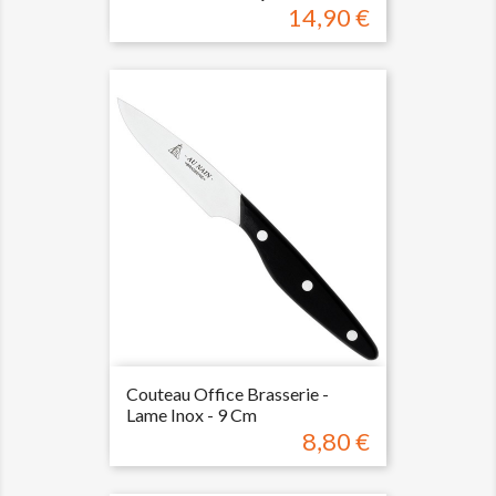
14,90 €
Prix
Couteau Office Brasserie -
Lame Inox - 9 Cm
8,80 €
Prix