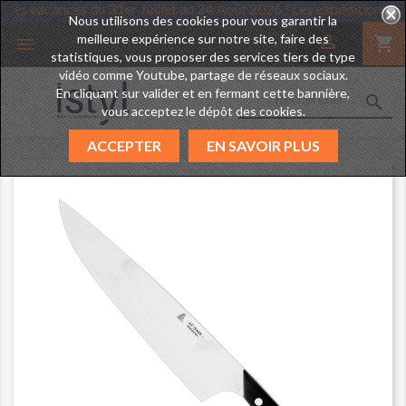
tyl prend des vacances du 31er Juillet au 24 Août 2026 ! Les expédi
Nous utilisons des cookies pour vous garantir la
meilleure expérience sur notre site, faire des

shopping_cart

statistiques, vous proposer des services tiers de type
vidéo comme Youtube, partage de réseaux sociaux.
En cliquant sur valider et en fermant cette bannière,

vous acceptez le dépôt des cookies.
ACCEPTER
EN SAVOIR PLUS