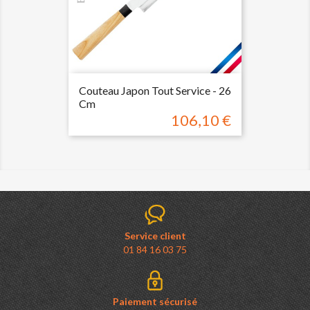
Couteau Japon Tout Service - 26
Cm
106,10 €
Prix
Service client
01 84 16 03 75
Paiement sécurisé