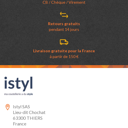
CB / Chèque / Virement
Retours gratuits
pendant 14 jours
Livraison gratuite pour la France
à partir de 150 €
Istyl SAS
Lieu-dit Chochat
63300 THIERS
France