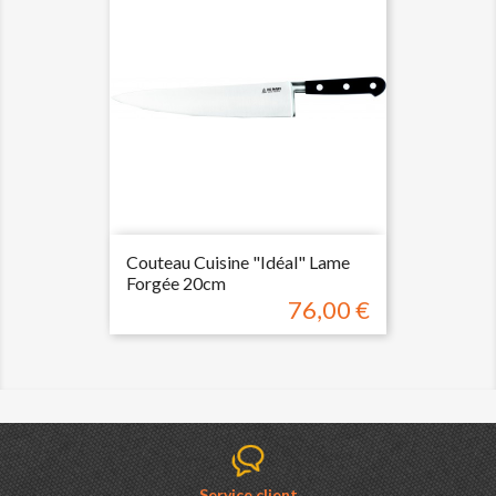
Couteau Cuisine "Idéal" Lame
Forgée 20cm
76,00 €
Prix
Service client