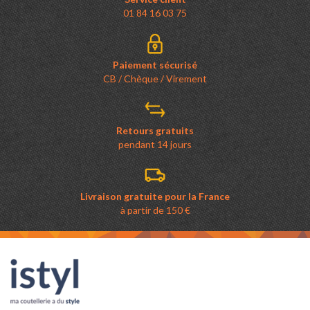
01 84 16 03 75
Paiement sécurisé
CB / Chèque / Virement
Retours gratuits
pendant 14 jours
Livraison gratuite pour la France
à partir de 150 €