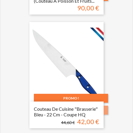
(couteau À Poisson Et Fruits...
90,00 €
Prix
PROMO !
Couteau De Cuisine "brasserie"
-2,60 €
Bleu - 22 Cm - Coupe HQ
42,00 €
Prix
Prix
44,60 €
de