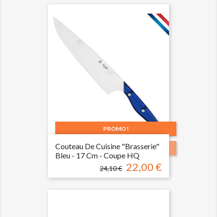
base
PROMO !
Couteau De Cuisine "brasserie"
-2,10 €
Bleu - 17 Cm - Coupe HQ
22,00 €
Prix
Prix
24,10 €
de
base