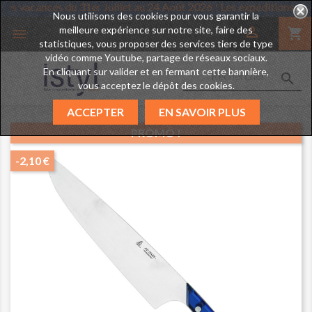
l prend des vacances du 31er Juillet au 24 Août 2026 ! Les expéditi
Nous utilisons des cookies pour vous garantir la
meilleure expérience sur notre site, faire des

shopping_cart

statistiques, vous proposer des services tiers de type
vidéo comme Youtube, partage de réseaux sociaux.
En cliquant sur valider et en fermant cette bannière,

vous acceptez le dépôt des cookies.
ACCEPTER
EN SAVOIR PLUS
PROMO !
-2,10 €