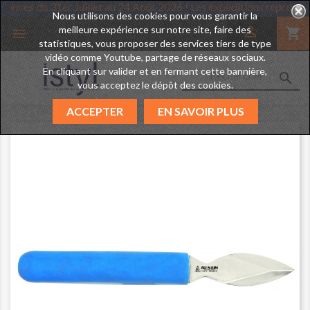
d des vacances du 31er Juillet au 24 Août 2026 ! Les expéditions re
Nous utilisons des cookies pour vous garantir la
meilleure expérience sur notre site, faire des

shopping_cart

statistiques, vous proposer des services tiers de type
vidéo comme Youtube, partage de réseaux sociaux.
En cliquant sur valider et en fermant cette bannière,

vous acceptez le dépôt des cookies.
ACCEPTER
EN SAVOIR PLUS