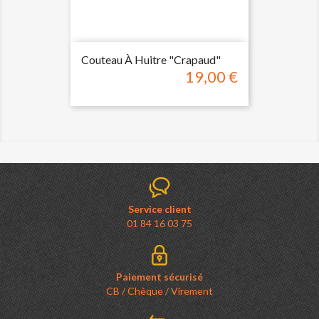
Couteau À Huitre "Crapaud"
19,00 €
Prix
Service client
01 84 16 03 75
Paiement sécurisé
CB / Chèque / Virement