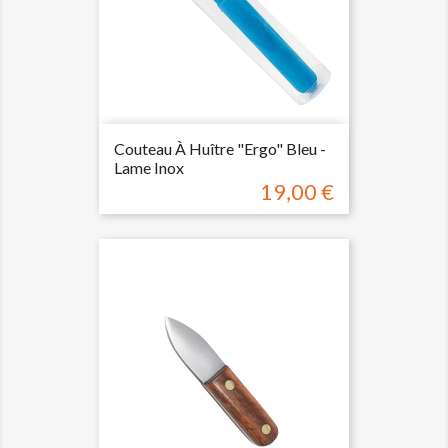
Couteau À Huître "Ergo" Bleu -
Lame Inox
19,00 €
Prix