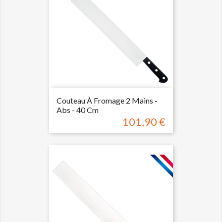
Couteau À Fromage 2 Mains -
Abs - 40 Cm
101,90 €
Prix