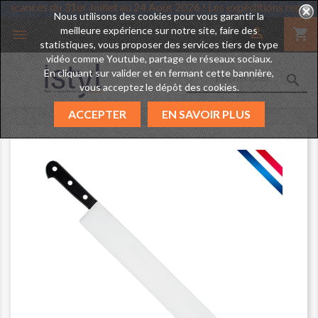
end des vacances du 31er Juillet au 24 Août 2026 ! Les expéditions 
Nous utilisons des cookies pour vous garantir la
meilleure expérience sur notre site, faire des

shopping_cart

statistiques, vous proposer des services tiers de type
vidéo comme Youtube, partage de réseaux sociaux.
En cliquant sur valider et en fermant cette bannière,

vous acceptez le dépôt des cookies.
ACCEPTER
EN SAVOIR PLUS