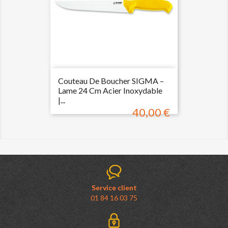
Couteau De Boucher SIGMA –
Lame 24 Cm Acier Inoxydable
|...
40,00 €
Prix
Service client
01 84 16 03 75