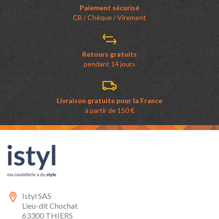
Paiement sécurisé
CB / Chèque / Virement
Retours gratuits
pendant 14 jours
Livraison gratuite pour la France
à partir de 150 €
Istyl SAS
Lieu-dit Chochat
63300 THIERS