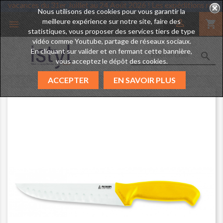
 prend des vacances du 31er Juillet au 24 Août 2026 ! Les expéditio
Nous utilisons des cookies pour vous garantir la
meilleure expérience sur notre site, faire des

shopping_cart

statistiques, vous proposer des services tiers de type
vidéo comme Youtube, partage de réseaux sociaux.
En cliquant sur valider et en fermant cette bannière,

vous acceptez le dépôt des cookies.
ACCEPTER
EN SAVOIR PLUS