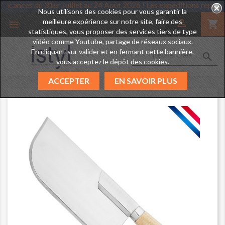
end des vacances du 31er Juillet au 24 Août 2026 ! Les expéditions 
Nous utilisons des cookies pour vous garantir la
meilleure expérience sur notre site, faire des

shopping_cart

statistiques, vous proposer des services tiers de type
vidéo comme Youtube, partage de réseaux sociaux.
En cliquant sur valider et en fermant cette bannière,

vous acceptez le dépôt des cookies.
ACCEPTER
EN SAVOIR PLUS