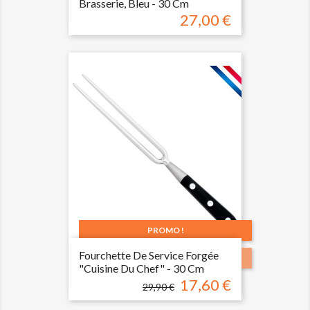
Brasserie, Bleu - 30 Cm
27,00 €
Prix
PROMO !
Fourchette De Service Forgée
-12,30 €
"cuisine Du Chef" - 30 Cm
17,60 €
Prix
Prix
29,90 €
de