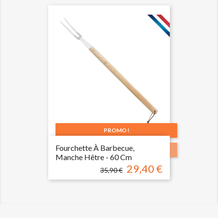
base
PROMO !
Fourchette À Barbecue,
-6,50 €
Manche Hêtre - 60 Cm
29,40 €
Prix
Prix
35,90 €
de
base