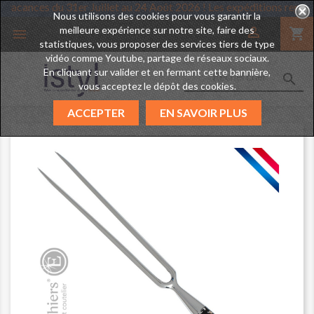
rend des vacances du 31er Juillet au 24 Août 2026 ! Les expéditions
Nous utilisons des cookies pour vous garantir la
meilleure expérience sur notre site, faire des

shopping_cart

statistiques, vous proposer des services tiers de type
vidéo comme Youtube, partage de réseaux sociaux.
En cliquant sur valider et en fermant cette bannière,

vous acceptez le dépôt des cookies.
ACCEPTER
EN SAVOIR PLUS