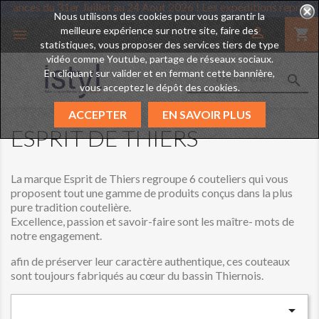
d des vacances du 31er Juillet au 24 Août 2026 ! Les expéditions re
Nous utilisons des cookies pour vous garantir la
meilleure expérience sur notre site, faire des

shopping_cart

statistiques, vous proposer des services tiers de type
vidéo comme Youtube, partage de réseaux sociaux.
En cliquant sur valider et en fermant cette bannière,

vous acceptez le dépôt des cookies.
ACCEPTER
EN SAVOIR PLUS
ESPRIT DE THIERS
La marque Esprit de Thiers regroupe 6 couteliers qui vous
proposent tout une gamme de produits conçus dans la plus
pure tradition coutelière.
Excellence, passion et savoir-faire sont les maître- mots de
notre engagement.
afin de préserver leur caractère authentique, ces couteaux
sont toujours fabriqués au cœur du bassin Thiernois.
