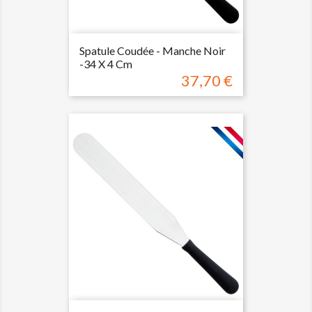
Spatule Coudée - Manche Noir
-34 X 4 Cm
37,70 €
Prix