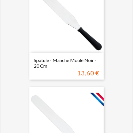
Spatule - Manche Moulé Noir -
20 Cm
13,60 €
Prix