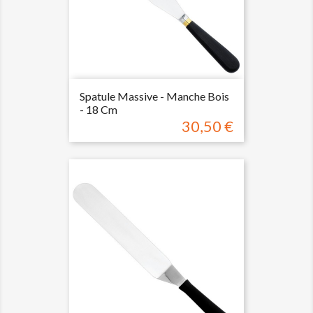
Spatule Massive - Manche Bois
- 18 Cm
30,50 €
Prix