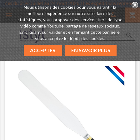
des vacances du 31er Juillet au 24 Août 2026 ! Les expéditions repr
Nous utilisons des cookies pour vous garantir la
meilleure expérience sur notre site, faire des

shopping_cart

statistiques, vous proposer des services tiers de type
vidéo comme Youtube, partage de réseaux sociaux.
En cliquant sur valider et en fermant cette bannière,

vous acceptez le dépôt des cookies.
ACCEPTER
EN SAVOIR PLUS