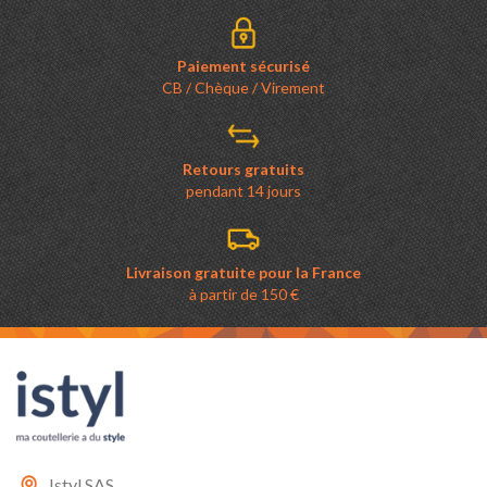
Paiement sécurisé
CB / Chèque / Virement
Retours gratuits
pendant 14 jours
Livraison gratuite pour la France
à partir de 150 €
Istyl SAS