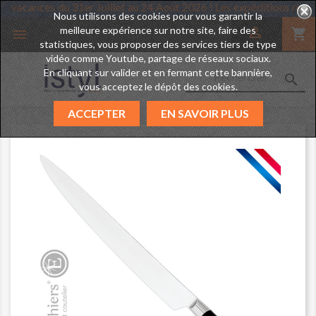
prend des vacances du 31er Juillet au 24 Août 2026 ! Les expédition
Nous utilisons des cookies pour vous garantir la
meilleure expérience sur notre site, faire des

shopping_cart

statistiques, vous proposer des services tiers de type
vidéo comme Youtube, partage de réseaux sociaux.
En cliquant sur valider et en fermant cette bannière,

vous acceptez le dépôt des cookies.
ACCEPTER
EN SAVOIR PLUS