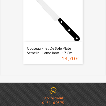
Couteau Filet De Sole Plate
Semelle - Lame Inox - 17 Cm
14,70 €
Prix
Service client
01 84 16 03 75