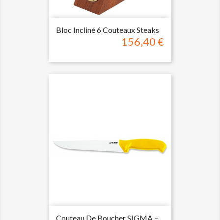
Bloc Incliné 6 Couteaux Steaks
156,40 €
Prix
Couteau De Boucher SIGMA –