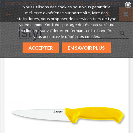
prend des vacances du 31er Juillet au 24 Août 2026 ! Les expédition
Nous utilisons des cookies pour vous garantir la
meilleure expérience sur notre site, faire des

shopping_cart

statistiques, vous proposer des services tiers de type
vidéo comme Youtube, partage de réseaux sociaux.
En cliquant sur valider et en fermant cette bannière,

vous acceptez le dépôt des cookies.
ACCEPTER
EN SAVOIR PLUS