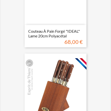
Couteau À Pain Forgé "IDEAL"
Lame 20cm Polyacétal
68,00 €
Prix