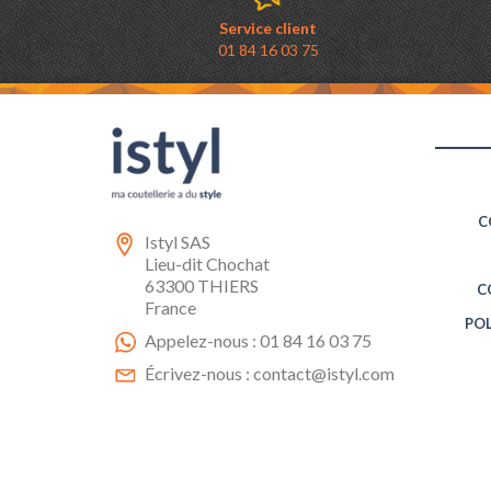
Service client
01 84 16 03 75
C
Istyl SAS
Lieu-dit Chochat
63300 THIERS
C
France
POL
Appelez-nous :
01 84 16 03 75
Écrivez-nous :
contact@istyl.com