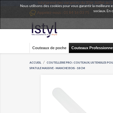
Istyl prend des vacances du 31er 
Nous utilisons des cookies pour vous garantir la meilleure 
sociaux. En 
Appelez-nous :
01 84 16 03 75
Couteaux de poche
Couteaux Professionne
ACCUEIL
COUTELLERIE PRO : COUTEAUX, USTENSILES POU
SPATULE MASSIVE - MANCHE BOIS - 18 CM