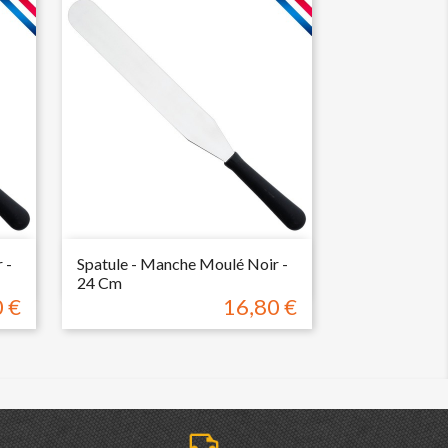

Aperçu rapide
 -
Spatule - Manche Moulé Noir -
24 Cm
 €
16,80 €
Prix