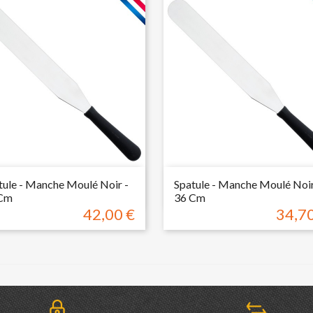


Aperçu rapide
Aperçu rapide
tule - Manche Moulé Noir -
Spatule - Manche Moulé Noir
Cm
36 Cm
42,00 €
34,70
Prix
Prix