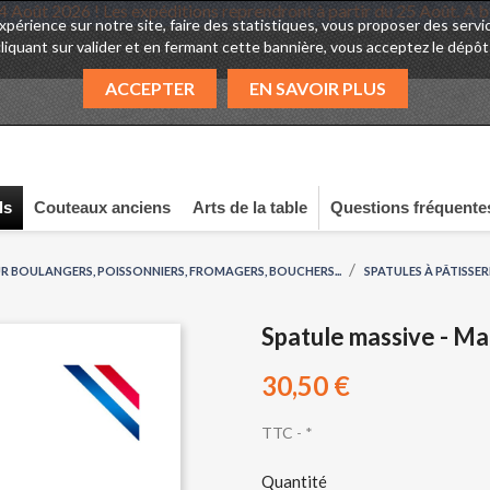
Juillet au 24 Août 2026 ! Les expéditions reprendront à partir du 2
expérience sur notre site, faire des statistiques, vous proposer des se
cliquant sur valider et en fermant cette bannière, vous acceptez le dépôt
ACCEPTER
EN SAVOIR PLUS
ls
Couteaux anciens
Arts de la table
Questions fréquente
R BOULANGERS, POISSONNIERS, FROMAGERS, BOUCHERS...
SPATULES À PÂTISSER
Spatule massive - Ma
30,50 €
TTC
*
Quantité