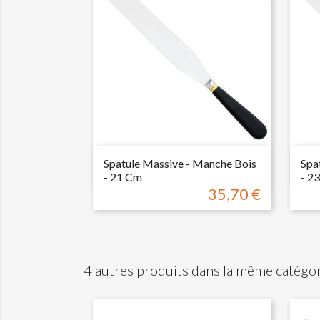

Aperçu rapide
Spatule Massive - Manche Bois
Spa
- 21 Cm
- 2
35,70 €
Prix
4 autres produits dans la même catégor