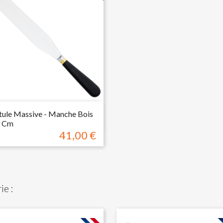

Aperçu rapide
tule Massive - Manche Bois
3 Cm
41,00 €
Prix
ie :