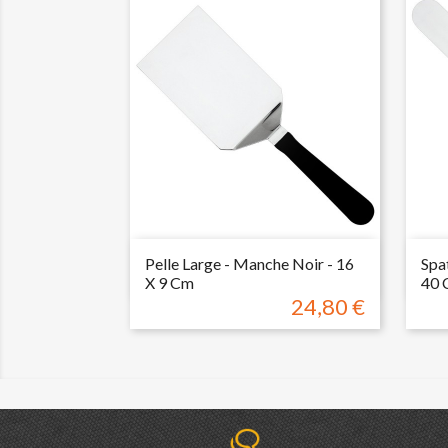

Aperçu rapide
Pelle Large - Manche Noir - 16
Spa
X 9 Cm
40 
24,80 €
Prix