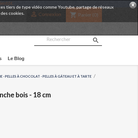
5 Août. A bientôt.
rvices tiers de type vidéo comme Youtube, partage de réseaux
 des cookies.

shopping_cart
Connexion
Panier
(0)

s
Le Blog
IE - PELLES À CHOCOLAT - PELLES À GÂTEAU ET À TARTE
nche bois - 18 cm